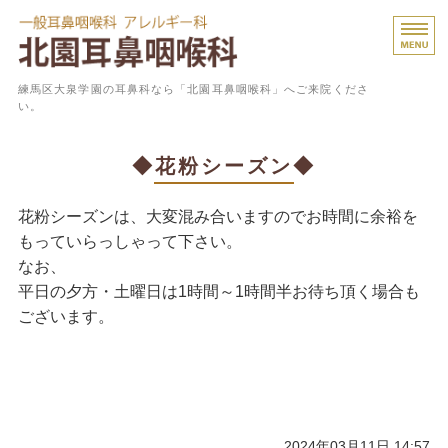
一般
練馬区大泉学園の耳鼻科なら「北園耳鼻咽喉科」へご来院くださ
い。
ホーム
◆花粉シーズン◆
診療内容
花粉シーズンは、大変混み合いますのでお時間に余裕を
よくあるご質問
もっていらっしゃって下さい。
なお、
医院概要
平日の夕方・土曜日は1時間～1時間半お待ち頂く場合も
ございます。
スタッフ紹介
2024年03月11日 14:57