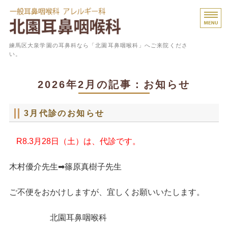
一般
練馬区大泉学園の耳鼻科なら「北園耳鼻咽喉科」へご来院くださ
い。
ホーム
2026年2月の記事：お知らせ
診療内容
3月代診のお知らせ
よくあるご質問
R8.3月28日（土）は、代診です。
医院概要
スタッフ紹介
木村優介先生➡篠原真樹子先生
ご不便をおかけしますが、宜しくお願いいたします。
北園耳鼻咽喉科